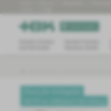
Suche
Über uns
Babygalerie
Patienteng
| KHZG
Termin buchen
Standort Zwickau
Standort Zwickau
Karl-Keil-Straße
Werdauer Straße
Karriere und Bildung
Integration internationaler Pflegekrä
Praxis für Orthopädie
MVZ im Volksbad | Kirchberg