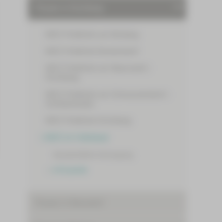
Praxen in Kirchberg
MVZ Poliklinik am Borberg
MVZ Poliklinik Burkersdorf
MVZ Poliklinik am Neumarkt |
Kirchberg
MVZ Poliklinik am Schwanenteich |
Schillerstraße
MVZ Poliklinik Kirchberg
MVZ im Volksbad
Hausärztliche Versorgung
Orthopädie
Praxen in Reinsdorf