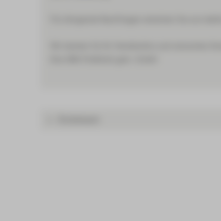
Für dringende Nachfragen erreichen Sie uns tele
Wir danken für Ihr Verständnis und wünschen Ihn
Ihre HBK-Poliklinik gem. GmbH
Ärzteteam
Dr. med. Karl-Heinz Hammer
Facharzt für Orthopädie | Chirotherapie | Physika