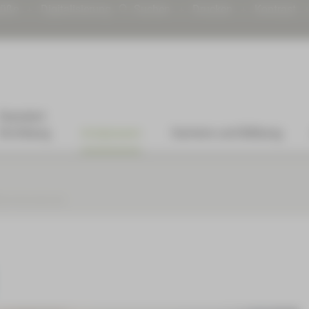
rüße
Digitalisierung
Suchen
Drucken
Kontrast
Standort
Kirchberg
Arztpraxen
Karriere und Bildung
fte/Internationals