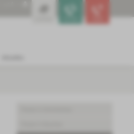
A
A
A
Leistungen
Für Ärzte
Notfall
Aktuelles
Praxen in Crimmitschau
Praxen in Glauchau