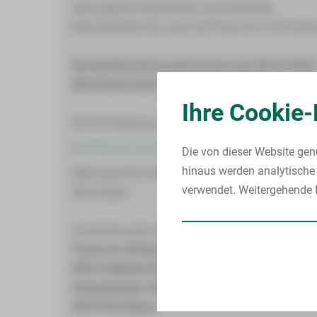
Sehr geehrte Patientinnen und Patienten,
bitte beachten Sie, dass die Praxis ab 12.04.202
Die Nachbesetzung übernimmt zum 08.05.202
MVZ Burkersdorf, Schneeberger Straße 36 - 08
Ihre Cookie-
Die Anforderung von Befunden bzw. der Patienten
Antrag auf Ausstellung einer Kopie der Behand
Die von dieser Website gen
hinaus werden analytische 
Bitte beachten Sie, die konkrete Angabe der gew
verwendet. Weitergehende I
beizufügen.
Zusendung des Anforderungsbogens ab dem 01.
Praxis für Orthopädie und Unfallchirurgie
MVZ Poliklinik Burkersdorf | Kirchberg
Schneeberger Straße 36
08107 Kirchberg