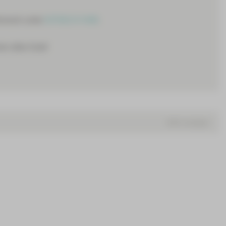
fonisch unter
037602 8-1040
.
en alles Gute!
Mehr anzeigen
lische Therapie | Spezielle Schmerztherapie