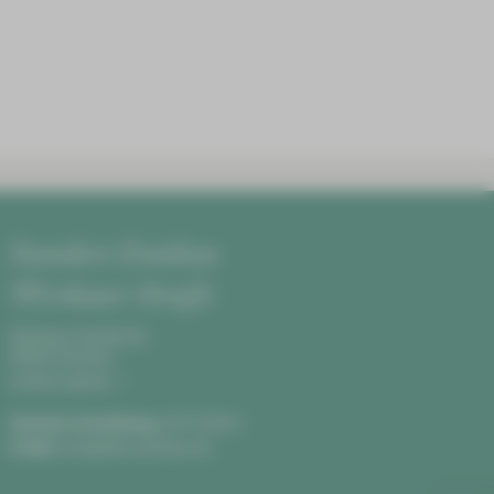
Standort Zwickau
Werdauer Straße
Werdauer Straße 68,
08060 Zwickau
Anfahrt planen
Zentrale Vermittlung:
0375 590-0
E-Mail:
info@hbk-zwickau.de