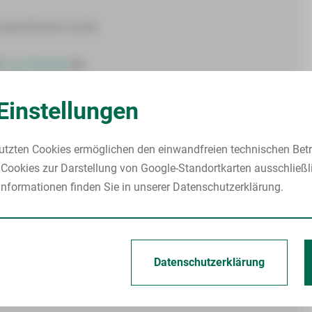
4 geschlossen wurde.
4
Frau Eckstein
im
107 Kirchberg.
Einstellungen
akte kann schriftlich über folgendes Dokument erfolgen:
lungsunterlagen
utzten Cookies ermöglichen den einwandfreien technischen Betr
Cookies zur Darstellung von Google-Standortkarten ausschließl
ünschten Unterlagen und Ihre Personalausweiskopie
nformationen finden Sie in unserer Datenschutzerklärung.
05.2024 an:
Datenschutzerklärung