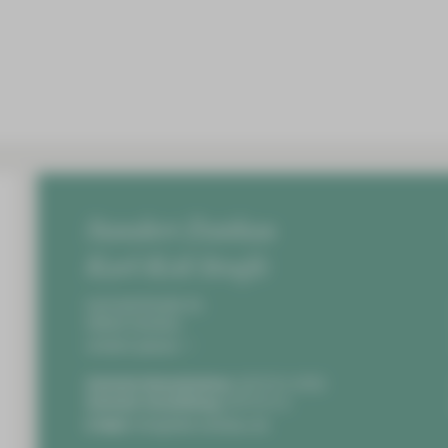
Standort Zwickau
Karl-Keil-Straße
Karl-Keil-Straße 35,
08060 Zwickau
Anfahrt planen
Zentrale Notaufnahme:
0375 51-4703
Zentrale Vermittlung:
0375 51-0
E-Mail:
info@hbk-zwickau.de