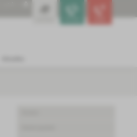
A
A
A
Leistungen
Für Ärzte
Notfall
Aktuelles
Struktur
Abteilungsleiter