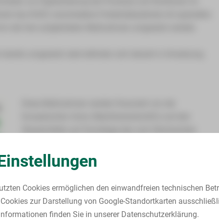
haben zur Digitalisierung der Prozesse und Strukturen im
niert das KHZG verschiedene Fördertatbestände mit speziellen
orm der hier aufgelisteten Maßnahmen umgesetzt werden.
ereits umgesetzt oder befinden sich derzeit in Umsetzung.
Diese Maßnahmen werden finanziert von der
Europäischen Union (NextGenerationEU) und den
Steuermitteln auf Grundlage des vom Sächsischen
Landtag beschlossenen Haushaltes.
Einstellungen
utzten Cookies ermöglichen den einwandfreien technischen Betr
Cookies zur Darstellung von Google-Standortkarten ausschließl
nformationen finden Sie in unserer Datenschutzerklärung.