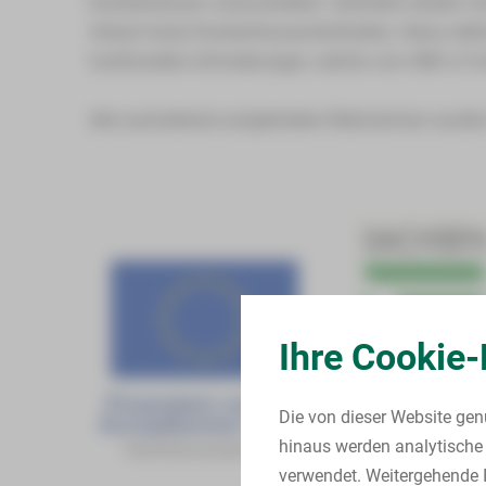
Krankenhäuser voranzutreiben. Gefördert werden Vor
Verlauf eines Krankenhausaufenthaltes. Hierzu defi
funktionellen Anforderungen, welche vom HBK in F
Alle nachstehend aufgelisteten Maßnahmen wurden b
Ihre Cookie-
Die von dieser Website gen
hinaus werden analytische 
verwendet. Weitergehende I