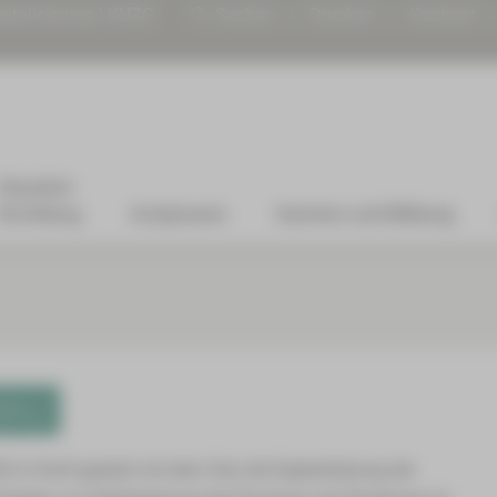
gitalisierung | KHZG
Suchen
Drucken
Kontrast
Standort
Kirchberg
Arztpraxen
Karriere und Bildung
HZG)
 Kraft gesetzt mit dem Ziel, die Digitalisierung der