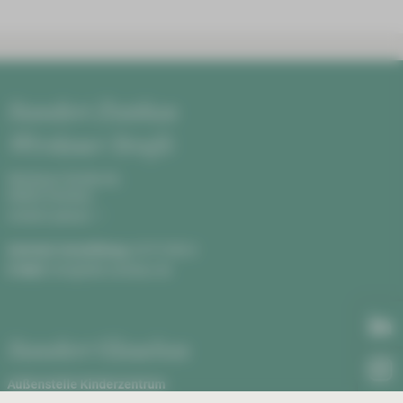
Standort Zwickau
Werdauer Straße
Werdauer Straße 68,
08060 Zwickau
Anfahrt planen
Zentrale Vermittlung:
0375 590-0
E-Mail:
info@hbk-zwickau.de
Standort Glauchau
Außenstelle Kinderzentrum
Rudolf Virchow Klinikum, Haus 2