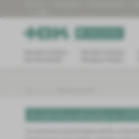
Über uns
Babygalerie
Patientengrüße
Di
Termin buchen
Standort Zwickau
Standort Zwickau
Karl-Keil-Straße
Werdauer Straße
Über uns
Digitalisierung | KHZG
Krankenhauszukunftsgesetz (K
Das Krankenhauszukunftsgesetz (KHZG) wurde 2020 in