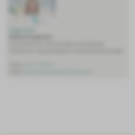
Peggy Ebert
Bettenmanagement
Fachschwester für Intensivmedizin und Anästhesie
Fachkraft für Leitungsaufgaben in Gesundheitseinrichtungen
Telefon:
0375 51-555101
E-Mail:
bettenmanagement@hbk-zwickau.de