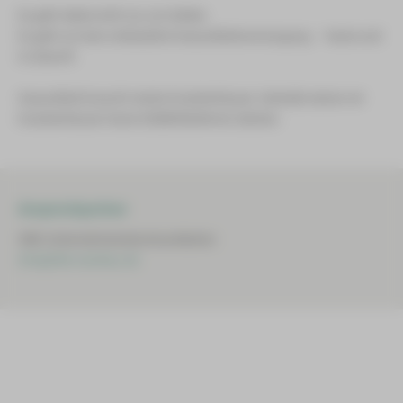
Es geht dabei nicht nur um Zahlen.
Es geht um eine verlässliche Gesundheitsversorgung – heute und
in Zukunft.
Gesundheit braucht starke Krankenhäuser. Deshalb setzen wir
Krankenhäuser heute GEMEINSAM ein Zeichen.
Ansprechpartner
HBK-Unternehmenskommunikation
info@hbk-zwickau.de