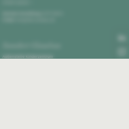
Anfahrt planen
Zentrale Vermittlung:
0375 590-0
E-Mail:
info@hbk-zwickau.de
Standort Glauchau
Außenstelle Kinderzentrum
Rudolf Virchow Klinikum, Haus 2
Virchowstraße 18, 08371 Glauchau
Anfahrt planen
Außenstelle Kinderzentrum:
03763 43-1460
E-Mail:
kinderklinik@kkh-glauchau.de
essum
Datenschutz
Erklärung zur Barrierefreiheit