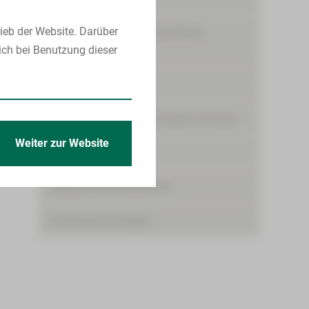
ieb der Website. Darüber
Ambulante spezialfachärztliche
ich bei Benutzung dieser
Versorgung (ASV)
Bettenmanagement
Zentrum für Klinische Studien Zwickau
Weiter zur Website
Pflege
Begleitende Maßnahmen
Serviceeinrichtungen