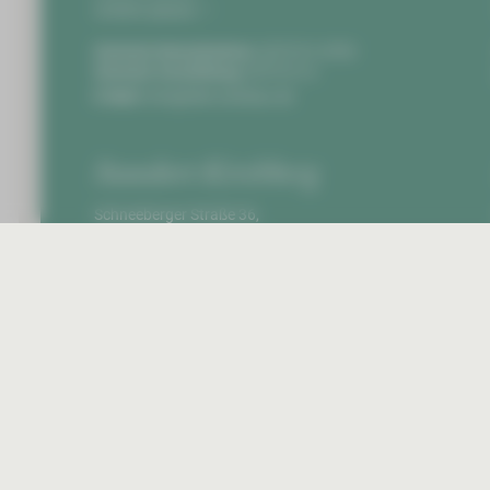
Anfahrt planen
Zentrale Notaufnahme:
0375 51-4703
Zentrale Vermittlung:
0375 51-0
E-Mail:
info@hbk-zwickau.de
Standort Kirchberg
Schneeberger Straße 36,
08107 Kirchberg
Anfahrt planen
Zentrale Vermittlung:
037602 8-0
E-Mail:
info@hbk-zwickau.de
Startseite
Impr