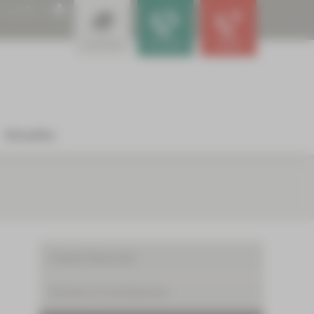
A
A
A
Leistungen
Für Ärzte
Notfall
Aktuelles
Patient/Besucher
Kliniken & Fachbereiche