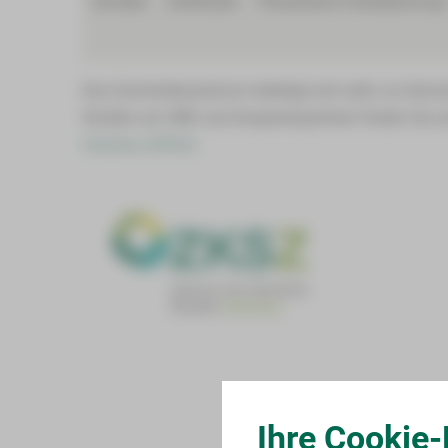
Kontakt
Zertifiziert
Prävention/Früherkennung
Veranstaltungen
Fortbildungen
Das Darmkrebszentrum beteiligt sich aktiv an klini
Studien am HBK und Ansprechpartnern finden Sie a
Zwickau (ZKSZ).
Ihre Cookie-