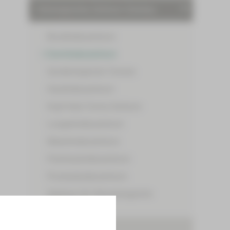
Onkologisches Zentrum Zwickau
Brustkrebszentrum
Darmkrebszentrum
Gynäkologische Tumore
Hautkrebszentrum
Kopf-Hals-Tumor-Zentrum
Lungenkrebszentrum
Nierenkrebszentrum
Pankreaskrebszentrum
Prostatakrebszentrum
Zentrum für Hämatologische
Neoplasien
Behandlungszentren