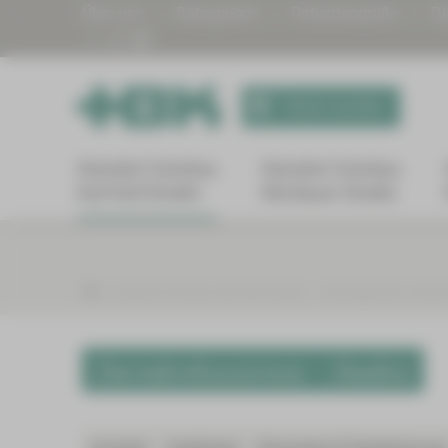
Über uns
Babygalerie
Patientengrüße
Di
Termin buchen
Standort Zwickau
Standort Zwickau
Karl-Keil-Straße
Werdauer Straße
Standort Zwickau Karl-Keil-Straße
Onkologisches Zentr
Darmkrebszentrum – Studien