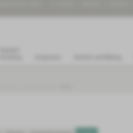
gitalisierung | KHZG
Suchen
Drucken
Kontrast
Standort
Kirchberg
Arztpraxen
Karriere und Bildung
um Zwickau
Darmkrebszentrum
Studien